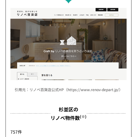
引用元：リノベ百貨店公式HP（https://www.renov-depart.jp/）
杉並区の
(※)
リノベ物件数
757件