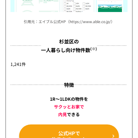
引用元：エイブル公式HP（https://www.able.co.jp/）
杉並区の
(※)
一人暮らし向け物件数
1,241件
特徴
1R～1LDKの物件を
サクッとお家で
内見
できる
公式HPで