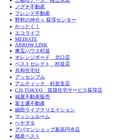
三都市アース 桜上水店
ノグチ不動産
フレンド不動産
野村の仲介＋ 荻窪センター
かっとく！
エコライフ
MEDIATE
ARROW LINK
東宝ハウス杉並
オレンジボード 北口店
ベストセレクト 杉並店
共和住宅社
アッセンブル
アムティック 杉並支店
CJS TOKYO 賃貸住宅サービス荻窪店
福屋不動産販売
富士通不動産
細田ライフクリエイション
マッシュルーム
ヘヤヲタ
アパマンショップ新高円寺店
殖産ベスト