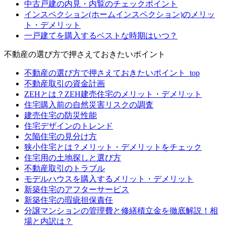
中古戸建の内見・内覧のチェックポイント
インスペクション(ホームインスペクション)のメリッ
ト・デメリット
一戸建てを購入するベストな時期はいつ？
不動産の選び方で押さえておきたいポイント
不動産の選び方で押さえておきたいポイント_top
不動産取引の資金計画
ZEHとは？ZEH建売住宅のメリット・デメリット
住宅購入前の自然災害リスクの調査
建売住宅の防災性能
住宅デザインのトレンド
欠陥住宅の見分け方
狭小住宅とは？メリット・デメリットをチェック
住宅用の土地探しと選び方
不動産取引のトラブル
モデルハウスを購入するメリット・デメリット
新築住宅のアフターサービス
新築住宅の瑕疵担保責任
分譲マンションの管理費と修繕積立金を徹底解説！相
場と内訳は？