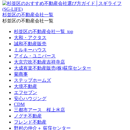
杉並区の不動産会社一覧
杉並区の不動産会社一覧
杉並区の不動産会社一覧_top
大和・アクタス
誠和不動産販売
ミルキーハウス
アイム・ユニバース
大京穴吹不動産吉祥寺店
大成有楽不動産販売(株)荻窪センター
菊商事
ステップホームズ
大境不動産
エフセブン
安心ハウジング
CDM
三都市アース 桜上水店
ノグチ不動産
フレンド不動産
野村の仲介＋ 荻窪センター