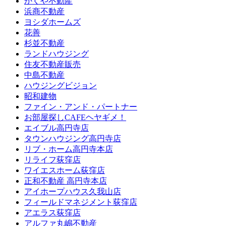
かくや不動産
浜商不動産
ヨシダホームズ
花善
杉並不動産
ランドハウジング
住友不動産販売
中島不動産
ハウジングビジョン
昭和建物
ファイン・アンド・パートナー
お部屋探しCAFEヘヤギメ！
エイブル高円寺店
タウンハウジング高円寺店
リブ・ホーム高円寺本店
リライフ荻窪店
ワイエスホーム荻窪店
正和不動産 高円寺本店
アイホープハウス久我山店
フィールドマネジメント荻窪店
アエラス荻窪店
アルファ丸嶋不動産