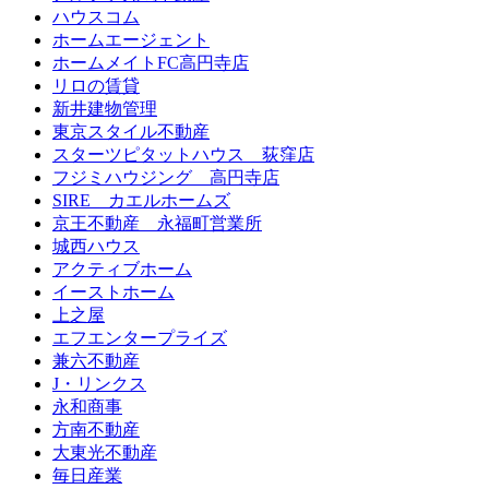
ハウスコム
ホームエージェント
ホームメイトFC高円寺店
リロの賃貸
新井建物管理
東京スタイル不動産
スターツピタットハウス 荻窪店
フジミハウジング 高円寺店
SIRE カエルホームズ
京王不動産 永福町営業所
城西ハウス
アクティブホーム
イーストホーム
上之屋
エフエンタープライズ
兼六不動産
J・リンクス
永和商事
方南不動産
大東光不動産
毎日産業