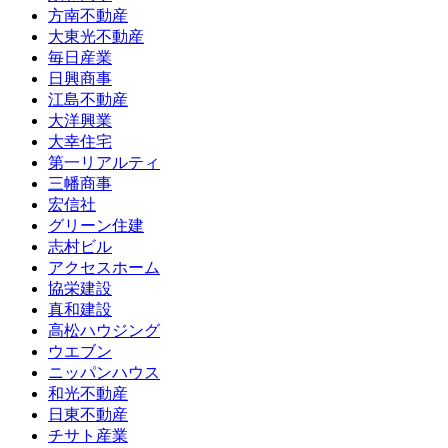
方南不動産
大東光不動産
毎日産業
日興商事
江島不動産
大洋興業
大幸住宅
第一リアルティ
三幡商事
宏信社
グリーン住建
志村ビル
アクセスホーム
協栄建設
真和建設
高松ハウジング
ウエブン
ニッパンハウス
和光不動産
日東不動産
チサト産業