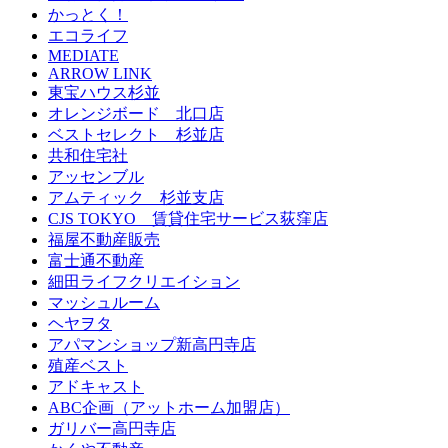
かっとく！
エコライフ
MEDIATE
ARROW LINK
東宝ハウス杉並
オレンジボード 北口店
ベストセレクト 杉並店
共和住宅社
アッセンブル
アムティック 杉並支店
CJS TOKYO 賃貸住宅サービス荻窪店
福屋不動産販売
富士通不動産
細田ライフクリエイション
マッシュルーム
ヘヤヲタ
アパマンショップ新高円寺店
殖産ベスト
アドキャスト
ABC企画（アットホーム加盟店）
ガリバー高円寺店