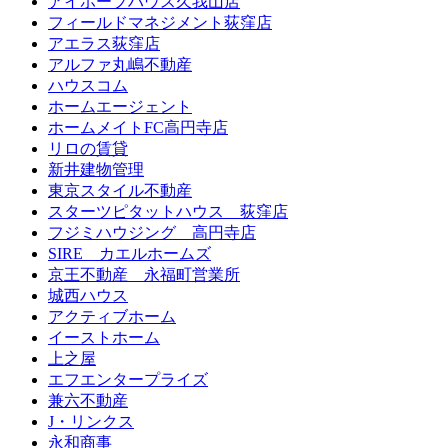
アイホープハウス久我山店
フィールドマネジメント荻窪店
アエラス荻窪店
アルファ丸嶋不動産
ハウスコム
ホームエージェント
ホームメイトFC高円寺店
リロの賃貸
新井建物管理
東京スタイル不動産
スターツピタットハウス 荻窪店
フジミハウジング 高円寺店
SIRE カエルホームズ
京王不動産 永福町営業所
城西ハウス
アクティブホーム
イーストホーム
上之屋
エフエンタープライズ
兼六不動産
J・リンクス
永和商事