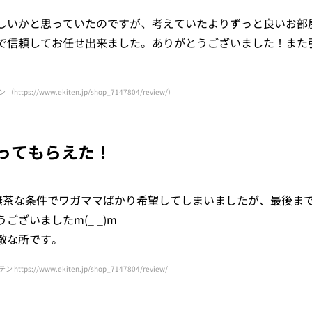
しいかと思っていたのですが、考えていたよりずっと良いお部
で信頼してお任せ出来ました。ありがとうございました！また
ン （
https://www.ekiten.jp/shop_7147804/review/
）
ってもらえた！
!無茶な条件でワガママばかり希望してしまいましたが、最後ま
ざいましたm(_ _)m
敵な所です。
テン
https://www.ekiten.jp/shop_7147804/review/