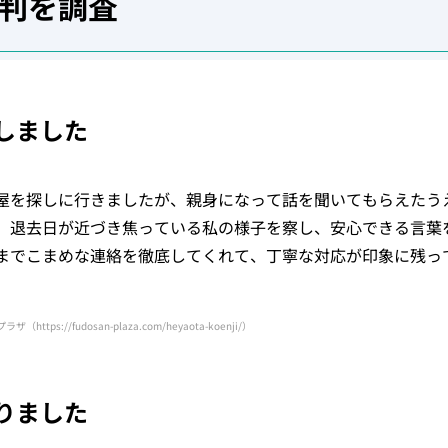
判を調査
しました
屋を探しに行きましたが、親身になって話を聞いてもらえたう
。退去日が近づき焦っている私の様子を察し、安心できる言葉
までこまめな連絡を徹底してくれて、丁寧な対応が印象に残っ
プラザ
（https://fudosan-plaza.com/heyaota-koenji/）
りました