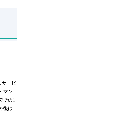
しサービ
・マン
辺での1
の後は