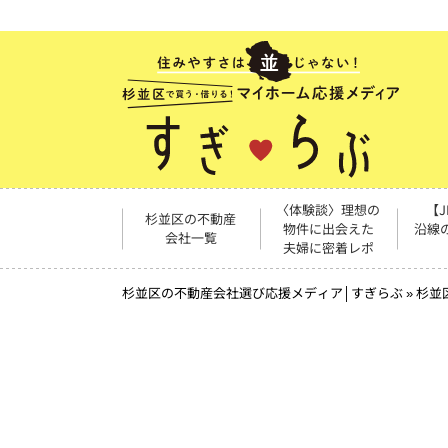
〈体験談〉理想の
【
杉並区の不動産
物件に出会えた
沿線
会社一覧
夫婦に密着レポ
杉並区の不動産会社選び応援メディア│すぎらぶ
»
杉並