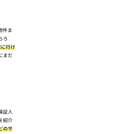
物件ま
ちろ
店に行け
にまだ
保証人
を紹介
どのサ