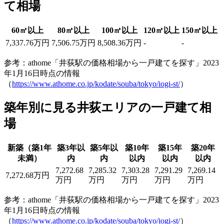
て相場
60㎡以上
80㎡以上
100㎡以上
120㎡以上
150㎡以上
7,337.76万円
7,506.75万円
8,508.36万円
-
-
参考：athome「井荻駅の価格相場から一戸建てを探す」2023
年1月16日時点の情報
（
https://www.athome.co.jp/kodate/souba/tokyo/iogi-st/
）
築年別に見る井荻エリアの一戸建て相
場
新築（築1年
築3年以
築5年以
築10年
築15年
築20年
未満）
内
内
以内
以内
以内
7,272.68
7,285.32
7,303.28
7,291.29
7,269.14
7,272.68万円
万円
万円
万円
万円
万円
参考：athome「井荻駅の価格相場から一戸建てを探す」2023
年1月16日時点の情報
（
https://www.athome.co.jp/kodate/souba/tokyo/iogi-st/
）