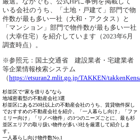
厳選。なかでも、公式HPに事例を掲載して
いる会社のうち、「土地・戸建て」部門で物
件数が最も多い一社（大和・アクタス）と
「マンション」部門で物件数が最も多い一社
（大幸住宅）を紹介しています（2023年6月
調査時点）。
※参照元：国土交通省 建設業者・宅建業者
等企業情報検索システム
（
https://etsuran2.mlit.go.jp/TAKKEN/takkenKens
杉並区で“家を借りる”なら
地域密着型の不動産会社3選
杉並区にある250社以上の不動産会社のうち、賃貸物件探し
でおすすめの不動産会社を紹介。「一人暮らし向け」「ファ
ミリー向け」「リノベ物件」の3つのニーズごとに、
最も杉
並区エリアの取り扱い物件が多い3社
を厳選して紹介しま
す。
一人暮らし向け物件数No.1