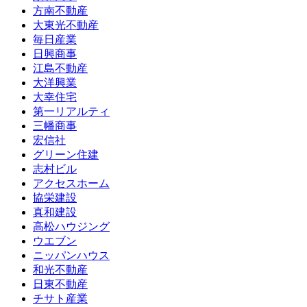
方南不動産
大東光不動産
毎日産業
日興商事
江島不動産
大洋興業
大幸住宅
第一リアルティ
三幡商事
宏信社
グリーン住建
志村ビル
アクセスホーム
協栄建設
真和建設
高松ハウジング
ウエブン
ニッパンハウス
和光不動産
日東不動産
チサト産業