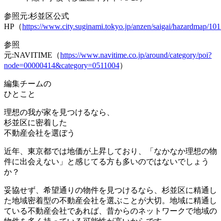
参照元:杉並区公式
HP（
https://www.city.suginami.tokyo.jp/anzen/saigai/hazardmap/10
参照
元:NAVITIME（
https://www.navitime.co.jp/around/category/poi?
node=00000414&category=0511004
）
編集チームの
ひとこと
理想の我が家を見つけるなら、
杉並区に密着した
不動産会社を選ぼう
近年、東京都では地価が上昇しており、
「なかなか理想の物
件に出会えない」
と感じてる方も多いのではないでしょう
か？
妥協せず、希望通りの物件を見つけるなら、杉並区に精通し
た地域密着型の不動産会社を選ぶことが大切。地域に精通し
ている不動産会社であれば、
昔からのネットワークで地域の