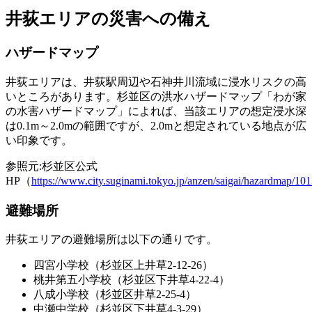
井荻エリアの災害への備え
ハザードマップ
井荻エリアは、
井荻駅周辺や石神井川流域に浸水リスクの高
いところ
があります。杉並区の洪水ハザードマップ「わが家
の水害ハザードマップ」によれば、当該エリアの想定浸水深
は0.1m～2.0mの範囲ですが、2.0mと想定されている地点が広
い印象です。
参照元:杉並区公式
HP（
https://www.city.suginami.tokyo.jp/anzen/saigai/hazardmap/10
避難場所
井荻エリアの避難場所は以下の通りです。
四宮小学校（杉並区上井草2-12-26）
桃井第五小学校（杉並区下井草4-22-4）
八成小学校（杉並区井草2-25-4）
中瀬中学校（杉並区下井草4-3-29）