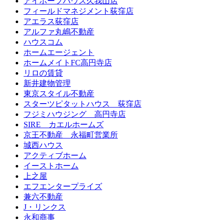
アイホープハウス久我山店
フィールドマネジメント荻窪店
アエラス荻窪店
アルファ丸嶋不動産
ハウスコム
ホームエージェント
ホームメイトFC高円寺店
リロの賃貸
新井建物管理
東京スタイル不動産
スターツピタットハウス 荻窪店
フジミハウジング 高円寺店
SIRE カエルホームズ
京王不動産 永福町営業所
城西ハウス
アクティブホーム
イーストホーム
上之屋
エフエンタープライズ
兼六不動産
J・リンクス
永和商事