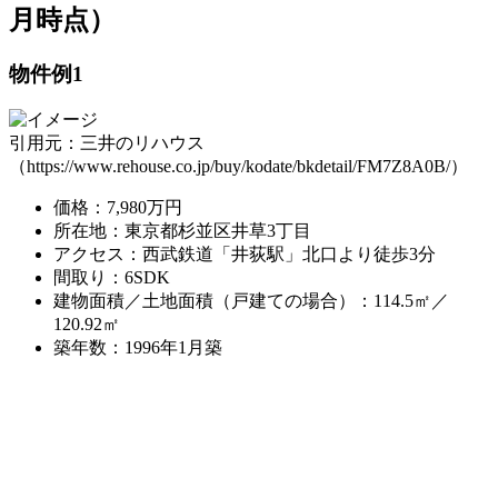
月時点）
物件例1
引用元：三井のリハウス
（https://www.rehouse.co.jp/buy/kodate/bkdetail/FM7Z8A0B/）
価格：7,980万円
所在地：東京都杉並区井草3丁目
アクセス：西武鉄道「井荻駅」北口より徒歩3分
間取り：6SDK
建物面積／土地面積（戸建ての場合）：114.5㎡／
120.92㎡
築年数：1996年1月築