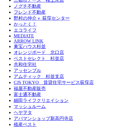
三都市アース 桜上水店
ノグチ不動産
フレンド不動産
野村の仲介＋ 荻窪センター
かっとく！
エコライフ
MEDIATE
ARROW LINK
東宝ハウス杉並
オレンジボード 北口店
ベストセレクト 杉並店
共和住宅社
アッセンブル
アムティック 杉並支店
CJS TOKYO 賃貸住宅サービス荻窪店
福屋不動産販売
富士通不動産
細田ライフクリエイション
マッシュルーム
ヘヤヲタ
アパマンショップ新高円寺店
殖産ベスト