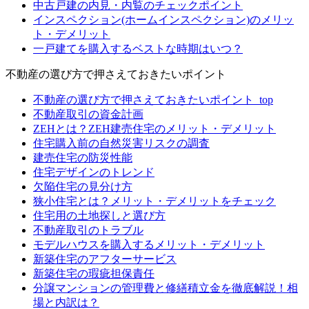
中古戸建の内見・内覧のチェックポイント
インスペクション(ホームインスペクション)のメリッ
ト・デメリット
一戸建てを購入するベストな時期はいつ？
不動産の選び方で押さえておきたいポイント
不動産の選び方で押さえておきたいポイント_top
不動産取引の資金計画
ZEHとは？ZEH建売住宅のメリット・デメリット
住宅購入前の自然災害リスクの調査
建売住宅の防災性能
住宅デザインのトレンド
欠陥住宅の見分け方
狭小住宅とは？メリット・デメリットをチェック
住宅用の土地探しと選び方
不動産取引のトラブル
モデルハウスを購入するメリット・デメリット
新築住宅のアフターサービス
新築住宅の瑕疵担保責任
分譲マンションの管理費と修繕積立金を徹底解説！相
場と内訳は？