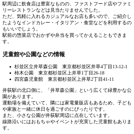
駅周辺に飲食店は豊富なものの、
ファストフード店やファミ
リーレストランなどは見当たりません
でした。
ただ、気軽に入れるカジュアルなお店も多いので、ご紹介し
たようなインドカレー・イタリアン・食堂などを利用するの
もいいでしょう。
駅前の惣菜店でおかずや弁当を買ってかえることもできま
す。
児童館や公園などの情報
杉並区立井草森公園 東京都杉並区井草4丁目13-12-1
柿木公園 東京都杉並区上井草1丁目26-18
四宮森児童館 東京都杉並区上井草2丁目41-11
井荻駅の北口側に、
「井草森公園」という広くて緑豊かな公
園
があります。
運動場を備えていて、隣には家電量販店もあるため、子ども
や家族と一緒に休日を過ごすのにぴったりです。
また、小さな公園が井荻駅周辺に点在しています。
線路沿いにはおもちゃやイベントが充実した児童館もありま
す。