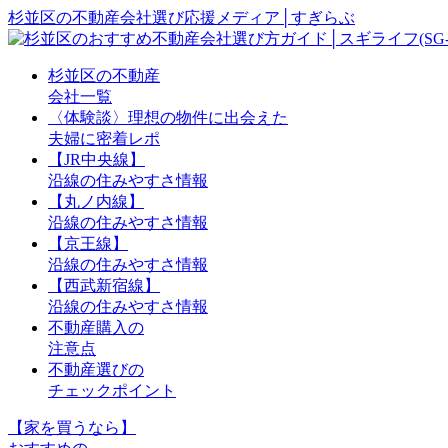
杉並区の不動産会社選び応援メディア│すぎらぶ
杉並区の不動産
会社一覧
〈体験談〉理想の物件に出会えた
夫婦に密着レポ
【JR中央線】
沿線の住みやすさ情報
【丸ノ内線】
沿線の住みやすさ情報
【京王線】
沿線の住みやすさ情報
【西武新宿線】
沿線の住みやすさ情報
不動産購入の
注意点
不動産選びの
チェックポイント
【家を買うなら】