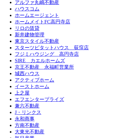
アルファ丸嶋不動産
ハウスコム
ホームエージェント
ホームメイトFC高円寺店
リロの賃貸
新井建物管理
東京スタイル不動産
スターツピタットハウス 荻窪店
フジミハウジング 高円寺店
SIRE カエルホームズ
京王不動産 永福町営業所
城西ハウス
アクティブホーム
イーストホーム
上之屋
エフエンタープライズ
兼六不動産
J・リンクス
永和商事
方南不動産
大東光不動産