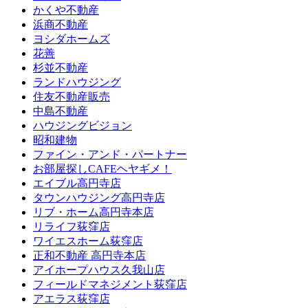
かくや不動産
浜商不動産
ヨシダホームズ
花善
杉並不動産
ランドハウジング
住友不動産販売
中島不動産
ハウジングビジョン
昭和建物
ファイン・アンド・パートナー
お部屋探しCAFEヘヤギメ！
エイブル高円寺店
タウンハウジング高円寺店
リブ・ホーム高円寺本店
リライフ荻窪店
ワイエスホーム荻窪店
正和不動産 高円寺本店
アイホープハウス久我山店
フィールドマネジメント荻窪店
アエラス荻窪店