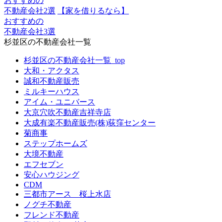
おすすめの
不動産会社2選
【家を借りるなら】
おすすめの
不動産会社3選
杉並区の不動産会社一覧
杉並区の不動産会社一覧_top
大和・アクタス
誠和不動産販売
ミルキーハウス
アイム・ユニバース
大京穴吹不動産吉祥寺店
大成有楽不動産販売(株)荻窪センター
菊商事
ステップホームズ
大境不動産
エフセブン
安心ハウジング
CDM
三都市アース 桜上水店
ノグチ不動産
フレンド不動産