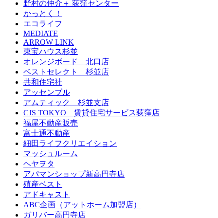
野村の仲介＋ 荻窪センター
かっとく！
エコライフ
MEDIATE
ARROW LINK
東宝ハウス杉並
オレンジボード 北口店
ベストセレクト 杉並店
共和住宅社
アッセンブル
アムティック 杉並支店
CJS TOKYO 賃貸住宅サービス荻窪店
福屋不動産販売
富士通不動産
細田ライフクリエイション
マッシュルーム
ヘヤヲタ
アパマンショップ新高円寺店
殖産ベスト
アドキャスト
ABC企画（アットホーム加盟店）
ガリバー高円寺店