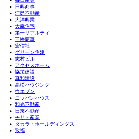
毎日産業
日興商事
江島不動産
大洋興業
大幸住宅
第一リアルティ
三幡商事
宏信社
グリーン住建
志村ビル
アクセスホーム
協栄建設
真和建設
高松ハウジング
ウエブン
ニッパンハウス
和光不動産
日東不動産
チサト産業
タカラ・ホールディングス
致福