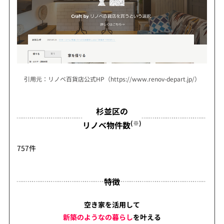
引用元：リノベ百貨店公式HP（https://www.renov-depart.jp/）
杉並区の
(※)
リノベ物件数
757件
特徴
空き家を活用して
新築のようなの暮らし
を
叶える