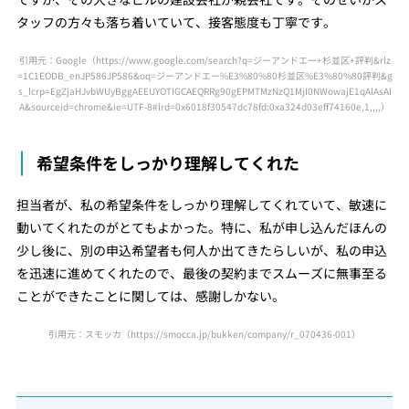
タッフの方々も落ち着いていて、接客態度も丁寧です。
引用元：Google
（https://www.google.com/search?q=ジーアンドエー+杉並区+評判&rlz
=1C1EODB_enJP586JP586&oq=ジーアンドエー%E3%80%80杉並区%E3%80%80評判&g
s_lcrp=EgZjaHJvbWUyBggAEEUYOTIGCAEQRRg90gEPMTMzNzQ1MjI0NWowajE1qAIAsAI
A&sourceid=chrome&ie=UTF-8#lrd=0x6018f30547dc78fd:0xa324d03eff74160e,1,,,,）
希望条件をしっかり理解してくれた
担当者が、私の希望条件をしっかり理解してくれていて、敏速に
動いてくれたのがとてもよかった。特に、私が申し込んだほんの
少し後に、別の申込希望者も何人か出てきたらしいが、私の申込
を迅速に進めてくれたので、最後の契約までスムーズに無事至る
ことができたことに関しては、感謝しかない。
引用元：スモッカ
（https://smocca.jp/bukken/company/r_070436-001）