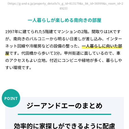
（https://g-and-a.jp/property_details?s_g_id=813179&s_bk_id=36999&s_room_id=2
8923）
一人暮らしが楽しめる南向きの部屋
1997年に建てられた5階建てマンションの2階。間取りは1Kです
が、南向きのバルコニーから明るい日差しが差し込み、インター
ネット回線や冷暖房などの設備の整った、
一人暮らしに向いた部
屋
です。代田橋から歩いて3分。甲州街道に面しているので、車
のアクセスもよい立地。付近にコンビニや緑地が多く、暮らしや
すい環境です。
ジーアンドエーのまとめ
効率的に家探しができるように配慮