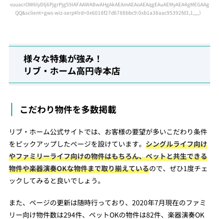
vuuacrOW6lyDlj6PjgrPjg59IAFAAWABwAHgAkAEAmAEAoAEAqgEAuAEMyAEA4gMEGAAg
QQ&sclient=gws-wiz-serp#lrd=0x6018f27d6788bbc9:0xb1a38aac95392fd3,1,,,,
）
様々な特集が強み！
リブ・ホーム高円寺本店
こだわり物件を多数掲載
リブ・ホーム公式サイトでは、お客様の要望が多いこだわり条件
をピックアップしたページを設けています。
シングルライフ向け
やファミリーライフ向けの物件はもちろん、ペットと共生できる
物件や楽器演奏OKな物件まで取り揃えている
ので、ぜひ1度チェ
ックしてみると良いでしょう。
また、ページの更新は随時行っており、2020年7月現在のファミ
リー向け物件数は294件、ペットOKの物件は82件、楽器演奏OK