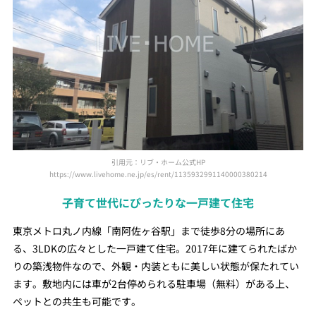
引用元：リブ・ホーム公式HP
https://www.livehome.ne.jp/es/rent/1135932991140000380214
子育て世代にぴったりな一戸建て住宅
東京メトロ丸ノ内線「南阿佐ヶ谷駅」まで徒歩8分の場所にあ
る、3LDKの広々とした一戸建て住宅。2017年に建てられたばか
りの築浅物件なので、外観・内装ともに美しい状態が保たれてい
ます。敷地内には車が2台停められる駐車場（無料）がある上、
ペットとの共生も可能です。