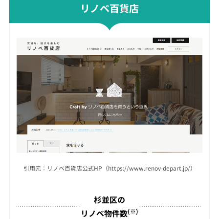
リノベ百貨店
引用元：リノベ百貨店公式HP（https://www.renov-depart.jp/）
杉並区の
(※)
リノベ物件数