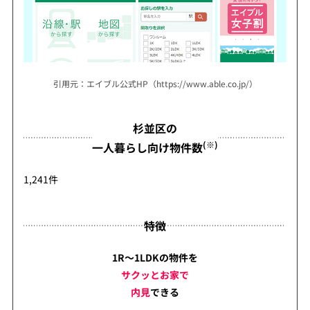
引用元：エイブル公式HP（https://www.able.co.jp/）
杉並区の
(※)
一人暮らし向け物件数
1,241件
特徴
1R～1LDKの物件を
サクッとお家で
内見
できる