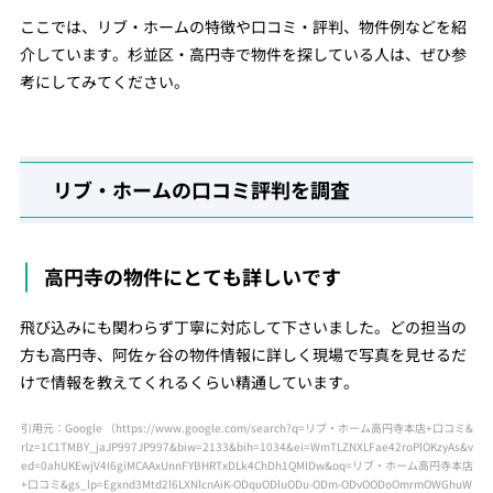
ここでは、リブ・ホームの特徴や口コミ・評判、物件例などを紹
介しています。杉並区・高円寺で物件を探している人は、ぜひ参
考にしてみてください。
リブ・ホームの口コミ評判を調査
高円寺の物件にとても詳しいです
飛び込みにも関わらず丁寧に対応して下さいました。どの担当の
方も高円寺、阿佐ヶ谷の物件情報に詳しく現場で写真を見せるだ
けで情報を教えてくれるくらい精通しています。
引用元：Google （
https://www.google.com/search?q=リブ・ホーム高円寺本店+口コミ&
rlz=1C1TMBY_jaJP997JP997&biw=2133&bih=1034&ei=WmTLZNXLFae42roPlOKzyAs&v
ed=0ahUKEwjV4I6giMCAAxUnnFYBHRTxDLk4ChDh1QMIDw&oq=リブ・ホーム高円寺本店
+口コミ&gs_lp=Egxnd3Mtd2l6LXNlcnAiK-ODquODluODu-ODm-ODvOODoOmrmOWGhuW