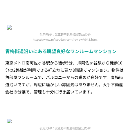
引用元HP：武蔵野不動産相談室公式HP
https://www.mf-soudan.com/review/r043.html
青梅街道沿いにある眺望良好なワンルームマンション
東京メトロ南阿佐ヶ谷駅から徒歩5分、JR阿佐ヶ谷駅から徒歩10
分の2路線が利用できる好立地に建つ8階建てマンション。物件は
角部屋ワンルームで、バルコニーからの眺めが良好です。青梅街
道沿いですが、周辺に騒がしい雰囲気はありません。大手不動産
会社の分譲で、管理も十分に行き届いています。
引用元HP：武蔵野不動産相談室公式HP