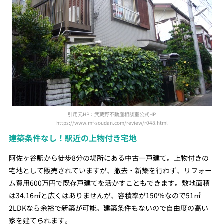
引用元HP：武蔵野不動産相談室公式HP
https://www.mf-soudan.com/review/r048.html
建築条件なし！駅近の上物付き宅地
阿佐ヶ谷駅から徒歩8分の場所にある中古一戸建て。上物付きの
宅地として販売されていますが、撤去・新築を行わず、リフォー
ム費用600万円で既存戸建てを活かすこともできます。敷地面積
は34.16㎡と広くはありませんが、容積率が150％なので51㎡
2LDKなら余裕で新築が可能。建築条件もないので自由度の高い
家を建てられます。