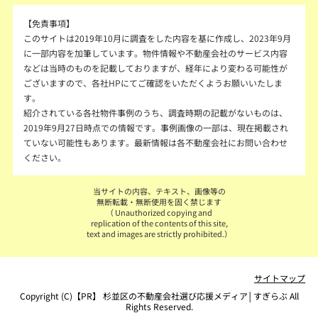
【免責事項】
このサイトは2019年10月に調査をした内容を基に作成し、2023年9月
に一部内容を加筆しています。物件情報や不動産会社のサービス内容
などは当時のものを記載しておりますが、経年により変わる可能性が
ございますので、各社HPにてご確認をいただくようお願いいたしま
す。
紹介されている各社物件事例のうち、調査時期の記載がないものは、
2019年9月27日時点での情報です。事例画像の一部は、現在掲載され
ていない可能性もあります。最新情報は各不動産会社にお問い合わせ
ください。
当サイトの内容、テキスト、画像等の
無断転載・無断使用を固く禁じます
（ Unauthorized copying and
replication of the contents of this site,
text and images are strictly prohibited.）
サイトマップ
Copyright (C)【PR】
杉並区の不動産会社選び応援メディア│すぎらぶ
All
Rights Reserved.