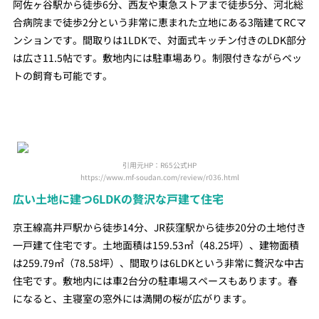
阿佐ヶ谷駅から徒歩6分、西友や東急ストアまで徒歩5分、河北総
合病院まで徒歩2分という非常に恵まれた立地にある3階建てRCマ
ンションです。間取りは1LDKで、対面式キッチン付きのLDK部分
は広さ11.5帖です。敷地内には駐車場あり。制限付きながらペッ
トの飼育も可能です。
引用元HP：R65公式HP
https://www.mf-soudan.com/review/r036.html
広い土地に建つ6LDKの贅沢な戸建て住宅
京王線高井戸駅から徒歩14分、JR荻窪駅から徒歩20分の土地付き
一戸建て住宅です。土地面積は159.53㎡（48.25坪）、建物面積
は259.79㎡（78.58坪）、間取りは6LDKという非常に贅沢な中古
住宅です。敷地内には車2台分の駐車場スペースもあります。春
になると、主寝室の窓外には満開の桜が広がります。