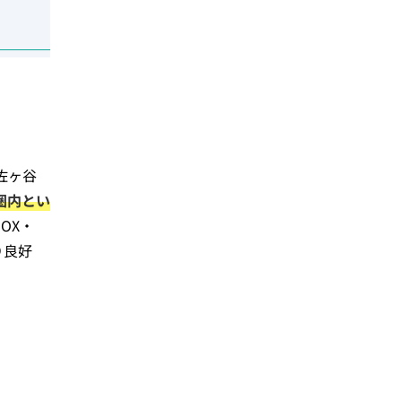
佐ヶ谷
圏内とい
OX・
り良好