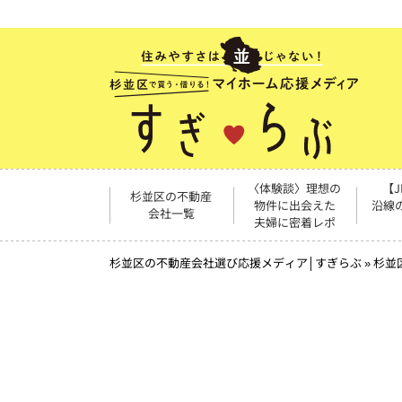
〈体験談〉理想の
【
杉並区の不動産
物件に出会えた
沿線
会社一覧
夫婦に密着レポ
杉並区の不動産会社選び応援メディア│すぎらぶ
»
杉並