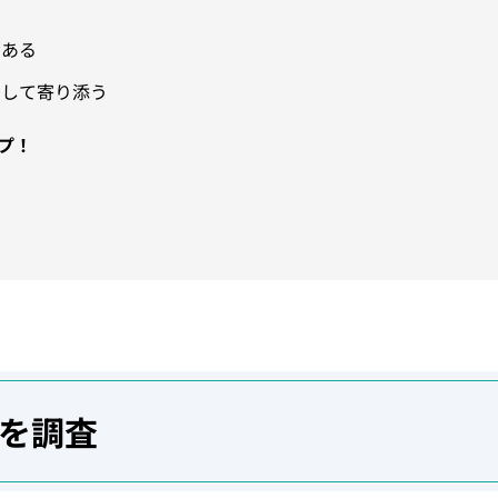
う
である
として寄り添う
プ！
を調査