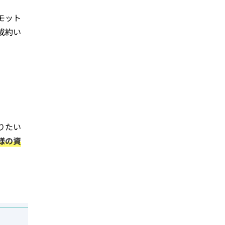
モット
成約い
りたい
様の資