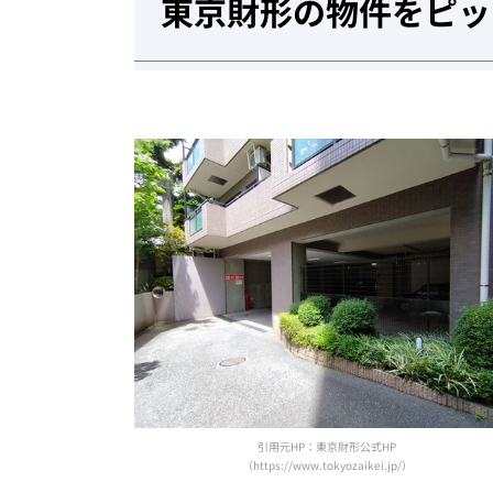
東京財形の物件をピッ
引用元HP：東京財形公式HP
（https://www.tokyozaikei.jp/）