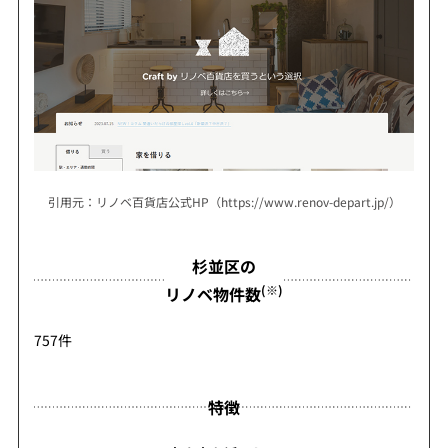
引用元：リノベ百貨店公式HP（https://www.renov-depart.jp/）
杉並区の
(※)
リノベ物件数
757件
特徴