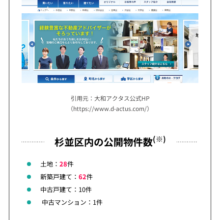
引用元：大和アクタス公式HP
（https://www.d-actus.com/）
(※)
杉並区内の公開物件数
土地：
28
件
新築戸建て：
62
件
中古戸建て：10件
中古マンション：1件