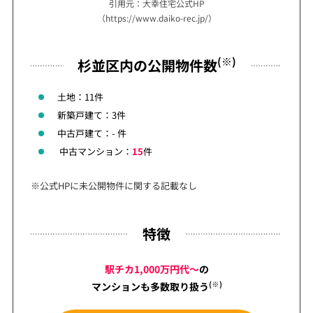
引用元：大幸住宅公式HP
（https://www.daiko-rec.jp/）
(※)
杉並区内の公開物件数
土地：11件
新築戸建て：3件
中古戸建て：- 件
中古マンション：
15
件
※公式HPに未公開物件に関する記載なし
特徴
駅チカ1,000万円代～
の
(※)
マンションも
多数取り扱う