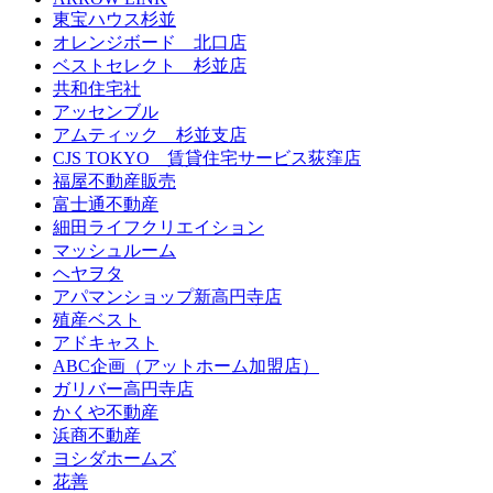
東宝ハウス杉並
オレンジボード 北口店
ベストセレクト 杉並店
共和住宅社
アッセンブル
アムティック 杉並支店
CJS TOKYO 賃貸住宅サービス荻窪店
福屋不動産販売
富士通不動産
細田ライフクリエイション
マッシュルーム
ヘヤヲタ
アパマンショップ新高円寺店
殖産ベスト
アドキャスト
ABC企画（アットホーム加盟店）
ガリバー高円寺店
かくや不動産
浜商不動産
ヨシダホームズ
花善