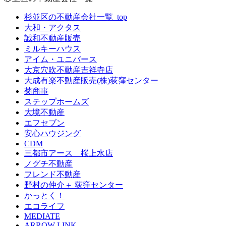
杉並区の不動産会社一覧_top
大和・アクタス
誠和不動産販売
ミルキーハウス
アイム・ユニバース
大京穴吹不動産吉祥寺店
大成有楽不動産販売(株)荻窪センター
菊商事
ステップホームズ
大境不動産
エフセブン
安心ハウジング
CDM
三都市アース 桜上水店
ノグチ不動産
フレンド不動産
野村の仲介＋ 荻窪センター
かっとく！
エコライフ
MEDIATE
ARROW LINK