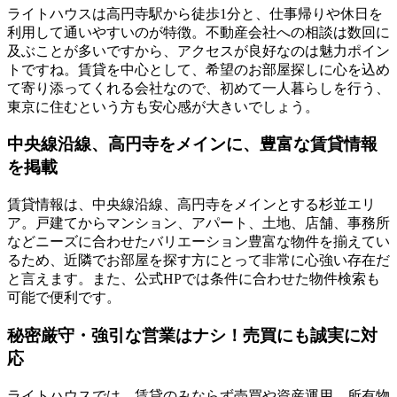
ライトハウスは高円寺駅から徒歩1分と、
仕事帰りや休日を
利用して通いやすい
のが特徴。不動産会社への相談は数回に
及ぶことが多いですから、アクセスが良好なのは魅力ポイン
トですね。賃貸を中心として、希望のお部屋探しに心を込め
て寄り添ってくれる会社なので、初めて一人暮らしを行う、
東京に住むという方も安心感が大きいでしょう。
中央線沿線、高円寺をメインに、豊富な賃貸情報
を掲載
賃貸情報は、中央線沿線、高円寺をメインとする杉並エリ
ア。戸建てからマンション、アパート、土地、店舗、事務所
など
ニーズに合わせたバリエーション豊富な物件
を揃えてい
るため、近隣でお部屋を探す方にとって非常に心強い存在だ
と言えます。また、公式HPでは条件に合わせた物件検索も
可能で便利です。
秘密厳守・強引な営業はナシ！売買にも誠実に対
応
ライトハウスでは、賃貸のみならず売買や資産運用、所有物