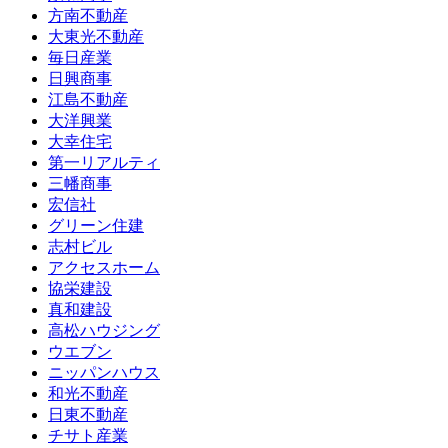
方南不動産
大東光不動産
毎日産業
日興商事
江島不動産
大洋興業
大幸住宅
第一リアルティ
三幡商事
宏信社
グリーン住建
志村ビル
アクセスホーム
協栄建設
真和建設
高松ハウジング
ウエブン
ニッパンハウス
和光不動産
日東不動産
チサト産業