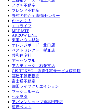
三都市アース 桜上水店
ノグチ不動産
フレンド不動産
野村の仲介＋ 荻窪センター
かっとく！
エコライフ
MEDIATE
ARROW LINK
東宝ハウス杉並
オレンジボード 北口店
ベストセレクト 杉並店
共和住宅社
アッセンブル
アムティック 杉並支店
CJS TOKYO 賃貸住宅サービス荻窪店
福屋不動産販売
富士通不動産
細田ライフクリエイション
マッシュルーム
ヘヤヲタ
アパマンショップ新高円寺店
殖産ベスト