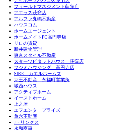
アイホープハウス久我山店
フィールドマネジメント荻窪店
アエラス荻窪店
アルファ丸嶋不動産
ハウスコム
ホームエージェント
ホームメイトFC高円寺店
リロの賃貸
新井建物管理
東京スタイル不動産
スターツピタットハウス 荻窪店
フジミハウジング 高円寺店
SIRE カエルホームズ
京王不動産 永福町営業所
城西ハウス
アクティブホーム
イーストホーム
上之屋
エフエンタープライズ
兼六不動産
J・リンクス
永和商事