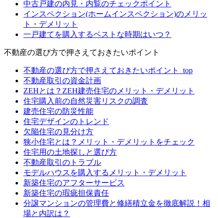
中古戸建の内見・内覧のチェックポイント
インスペクション(ホームインスペクション)のメリッ
ト・デメリット
一戸建てを購入するベストな時期はいつ？
不動産の選び方で押さえておきたいポイント
不動産の選び方で押さえておきたいポイント_top
不動産取引の資金計画
ZEHとは？ZEH建売住宅のメリット・デメリット
住宅購入前の自然災害リスクの調査
建売住宅の防災性能
住宅デザインのトレンド
欠陥住宅の見分け方
狭小住宅とは？メリット・デメリットをチェック
住宅用の土地探しと選び方
不動産取引のトラブル
モデルハウスを購入するメリット・デメリット
新築住宅のアフターサービス
新築住宅の瑕疵担保責任
分譲マンションの管理費と修繕積立金を徹底解説！相
場と内訳は？