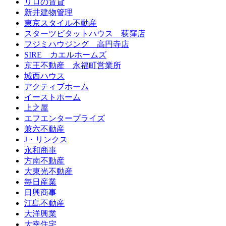
リロの賃貸
新井建物管理
東京スタイル不動産
スターツピタットハウス 荻窪店
フジミハウジング 高円寺店
SIRE カエルホームズ
京王不動産 永福町営業所
城西ハウス
アクティブホーム
イーストホーム
上之屋
エフエンタープライズ
兼六不動産
J・リンクス
永和商事
方南不動産
大東光不動産
毎日産業
日興商事
江島不動産
大洋興業
大幸住宅